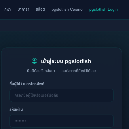
กีฬา
บาคาร่า
สล็อต
pgslotfish Casino
pgslotfish Login
เข้าสู่ระบบ pgslotfish
ยินดีต้อนรับกลับมา — เล่นต่อจากที่ค้างไว้ได้เลย
ชื่อผู้ใช้ / เบอร์โทรศัพท์
รหัสผ่าน