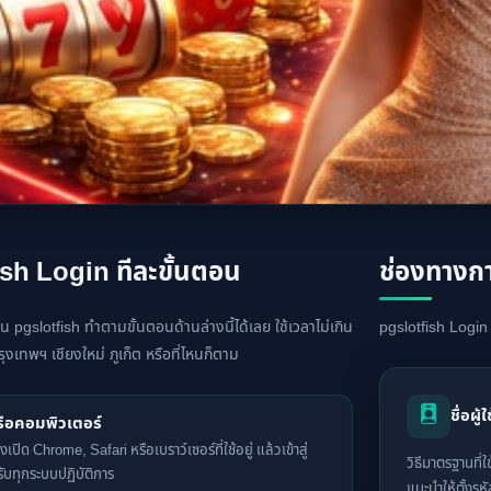
tfish Login ทีละขั้นตอน
ช่องทางการ
งาน pgslotfish ทำตามขั้นตอนด้านล่างนี้ได้เลย ใช้เวลาไม่เกิน
pgslotfish Login 
่กรุงเทพฯ เชียงใหม่ ภูเก็ต หรือที่ไหนก็ตาม
ชื่อผู้
หรือคอมพิวเตอร์
ิด Chrome, Safari หรือเบราว์เซอร์ที่ใช้อยู่ แล้วเข้าสู่
วิธีมาตรฐานที่
รับทุกระบบปฏิบัติการ
แนะนำให้ตั้งรหั