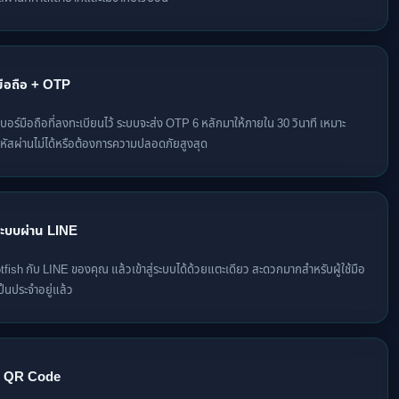
มือถือ + OTP
ยเบอร์มือถือที่ลงทะเบียนไว้ ระบบจะส่ง OTP 6 หลักมาให้ภายใน 30 วินาที เหมาะ
รหัสผ่านไม่ได้หรือต้องการความปลอดภัยสูงสุด
ู่ระบบผ่าน LINE
tfish กับ LINE ของคุณ แล้วเข้าสู่ระบบได้ด้วยแตะเดียว สะดวกมากสำหรับผู้ใช้มือ
เป็นประจำอยู่แล้ว
 QR Code