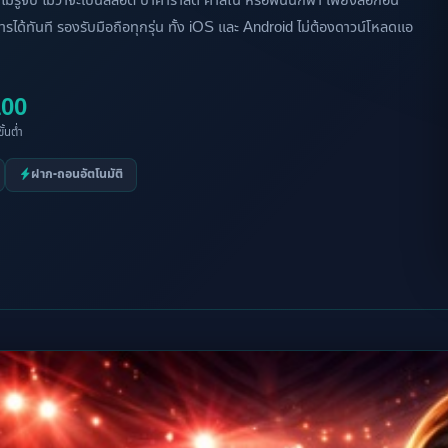
ไม่รู้จบ ไม่ว่าจะเป็นสล็อต บาคาร่าสด คาสิโน หรือพนันกีฬา เพียงล็อกอิน
การได้ทันที รองรับมือถือทุกรุ่น ทั้ง iOS และ Android ไม่ต้องดาวน์โหลดแอ
100
ั้นต่ำ
ฝาก-ถอนอัตโนมัติ