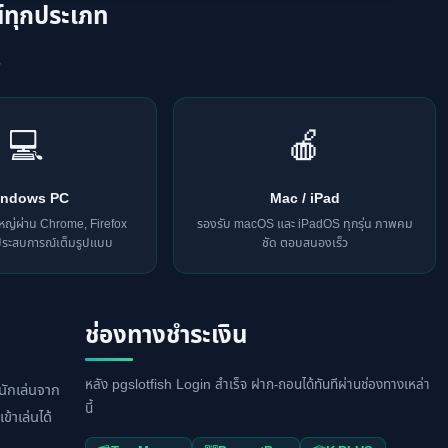
์ทุกประเภท
ร
💻
🍎
ndows PC
Mac / iPad
หญ่ผ่าน Chrome, Firefox
รองรับ macOS และ iPadOS ทุกรุ่น ภาพคม
ประสบการณ์เต็มรูปแบบ
ชัด ตอบสนองเร็ว
ช่องทางชำระเงิน
หลัง pgslotfish Login สำเร็จ ฝาก-ถอนได้ทันทีผ่านช่องทางเหล่า
 นักเล่นจาก
นี้
ข้าเล่นได้